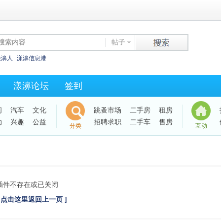
帖子
漾濞人
漾濞信息港
漾濞论坛
签到
闲
汽车
文化
跳蚤市场
二手房
租房
动
兴趣
公益
招聘求职
二手车
售房
分类
互动
插件不存在或已关闭
[ 点击这里返回上一页 ]