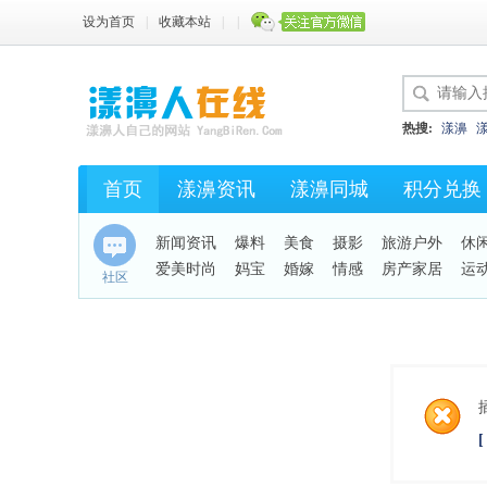
设为首页
|
收藏本站
|
|
热搜:
漾濞
首页
漾濞资讯
漾濞同城
积分兑换
新闻资讯
爆料
美食
摄影
旅游户外
休
爱美时尚
妈宝
婚嫁
情感
房产家居
运
社区